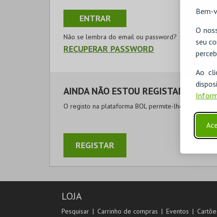
Bem-v
O noss
Não se lembra do email ou password?
seu co
RECUPERAR PASSWORD
perceb
Ao cl
disp
AINDA NÃO ESTOU REGISTADO
Inform
O registo na plataforma BOL permite-lhe acompanhar
Ace
REGISTAR
LOJA
Pesquisar
Carrinho de compras
Eventos
Cartõe