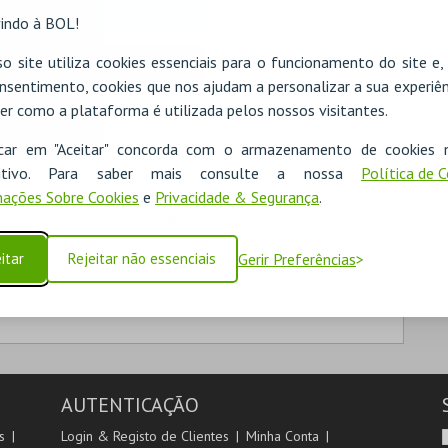
MICROSOFT
indo à BOL!
o site utiliza cookies essenciais para o funcionamento do site e
Iniciar sessão com a Apple
nsentimento, cookies que nos ajudam a personalizar a sua experiên
er como a plataforma é utilizada pelos nossos visitantes.
icar em "Aceitar" concorda com o armazenamento de cookies 
ositivo. Para saber mais consulte a nossa
Política de 
ações Sobre Cookies
e
Privacidade & Segurança
.
 as suas compras na área de cliente.
itar
Rejeitar não essenciais
Gerir Preferências
AUTENTICAÇÃO
s
Login & Registo de Clientes
Minha Conta