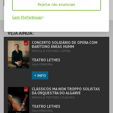
Rejeitar não essenciais
CLÁSSICOS MA
CONCERTO
NON TROPPO
SOLIDÁRIO DE
Gerir Preferências
SOLISTAS DA
ÓPERA COM
ORQUESTRA DO
BARÍTONO ÄNEAS
ALGARVE
HUMM
TEATRO LETHES
TEATRO LETHES
VEJA AINDA:
MAIS INFO
MAIS INFO
CONCERTO SOLIDÁRIO DE ÓPERA COM
BARÍTONO ÄNEAS HUMM
MÚSICA & FESTIVAIS | ÓPERA
COMPRAR
COMPRAR
TEATRO LETHES
SALA PRINCIPAL
+ INFO
CLÁSSICOS MA NON TROPPO SOLISTAS
DA ORQUESTRA DO ALGARVE
MÚSICA & FESTIVAIS | CLÁSSICA
TEATRO LETHES
SALA PRINCIPAL