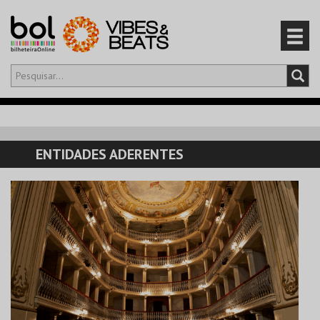
Olá,
iniciar sessão
PT
0
CARRINHO
ENTIDADES ADERENTES
EVENTOS
CARTÕES
PRODUTOS