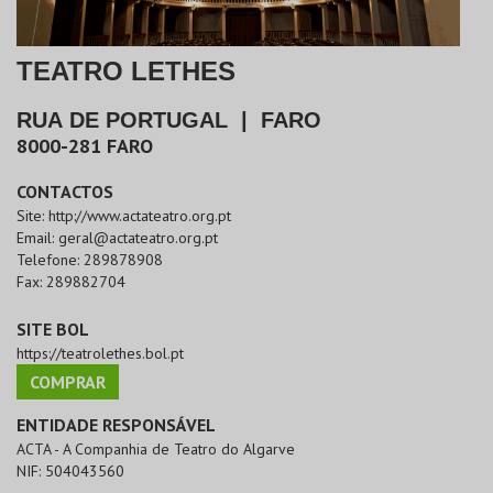
TEATRO LETHES
RUA DE PORTUGAL
|
FARO
8000-281
FARO
CONTACTOS
Site:
http://www.actateatro.org.pt
Email:
geral@actateatro.org.pt
Telefone:
289878908
Fax:
289882704
SITE BOL
https://teatrolethes.bol.pt
COMPRAR
ENTIDADE RESPONSÁVEL
ACTA - A Companhia de Teatro do Algarve
NIF:
504043560