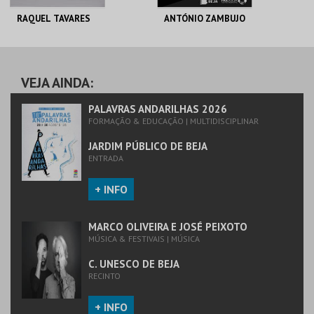
RAQUEL TAVARES
ANTÓNIO ZAMBUJO
PAX JULIA T.
PAX JULIA T.
MUNICIPAL
MUNICIPAL
VEJA AINDA:
MAIS INFO
MAIS INFO
PALAVRAS ANDARILHAS 2026
FORMAÇÃO & EDUCAÇÃO | MULTIDISCIPLINAR
COMPRAR
COMPRAR
JARDIM PÚBLICO DE BEJA
ENTRADA
+ INFO
MARCO OLIVEIRA E JOSÉ PEIXOTO
MÚSICA & FESTIVAIS | MÚSICA
C. UNESCO DE BEJA
RECINTO
+ INFO