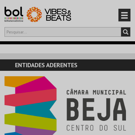
Olá,
iniciar sessão
PT
0
CARRINHO
ENTIDADES ADERENTES
EVENTOS
CARTÕES
PRODUTOS