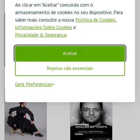
NONO GARCIA
Ao clicar em "Aceitar" concorda com o
armazenamento de cookies no seu dispositivo. Para
C. UNESCO DE BEJA
C. UNESCO DE BEJA
saber mais consulte a nossa
Política de Cookies
,
Informações Sobre Cookies
e
Privacidade & Segurança
.
MAIS INFO
MAIS INFO
COMPRAR
COMPRAR
Aceitar
Rejeitar não essenciais
MARCO OLIVEIRA E
PALAVRAS
JOSÉ PEIXOTO
ANDARILHAS 2026
Gerir Preferências
C. UNESCO DE BEJA
JARDIM PÚBLICO DE
BEJA
MAIS INFO
MAIS INFO
COMPRAR
INSCREVER