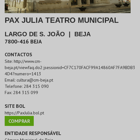
PAX JULIA TEATRO MUNICIPAL
LARGO DE S. JOÃO
|
BEJA
7800-416
BEJA
CONTACTOS
Site:
http://www.cm-
beja.pt/viewfaq.do2;jsessionid=CF7C170FACF99A14860AF7FA9BDB3
4D4?numero=1413
Email:
cultura@cm-beja.pt
Telefone:
284 315 090
Fax:
284 315 099
SITE BOL
https://PaxJulia.bol.pt
COMPRAR
ENTIDADE RESPONSÁVEL