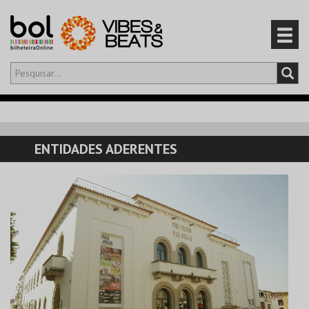
Olá,
iniciar sessão
PT
0
CARRINHO
ENTIDADES ADERENTES
EVENTOS
CARTÕES
PRODUTOS