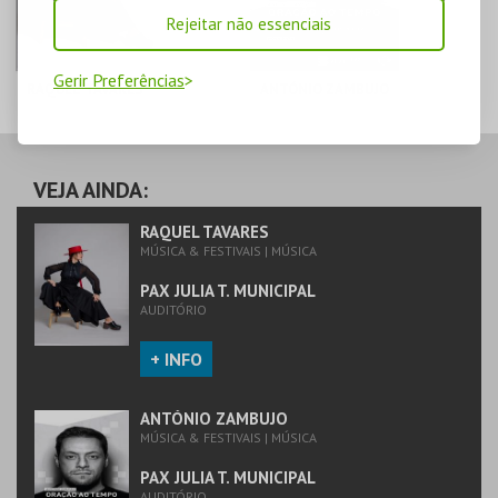
Rejeitar não essenciais
Gerir Preferências
RAQUEL TAVARES
ANTÓNIO ZAMBUJO
PAX JULIA T.
PAX JULIA T.
MUNICIPAL
MUNICIPAL
VEJA AINDA:
MAIS INFO
MAIS INFO
RAQUEL TAVARES
MÚSICA & FESTIVAIS | MÚSICA
COMPRAR
COMPRAR
PAX JULIA T. MUNICIPAL
AUDITÓRIO
+ INFO
ANTÓNIO ZAMBUJO
MÚSICA & FESTIVAIS | MÚSICA
PAX JULIA T. MUNICIPAL
AUDITÓRIO