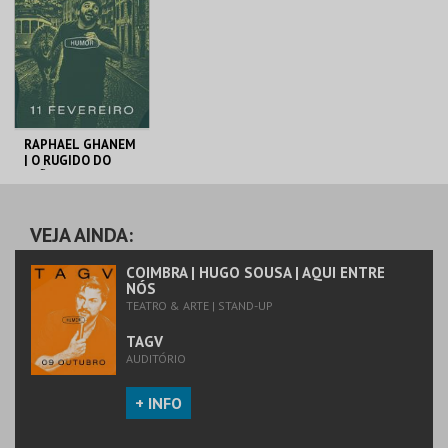
MAIS INFO
MAIS INFO
COMPRAR
COMPRAR
RAPHAEL GHANEM
| O RUGIDO DO
LEÃO | STAND UP
COMEDY
TAGV
VEJA AINDA:
MAIS INFO
COIMBRA | HUGO SOUSA | AQUI ENTRE
NÓS
TEATRO & ARTE | STAND-UP
COMPRAR
TAGV
AUDITÓRIO
+ INFO