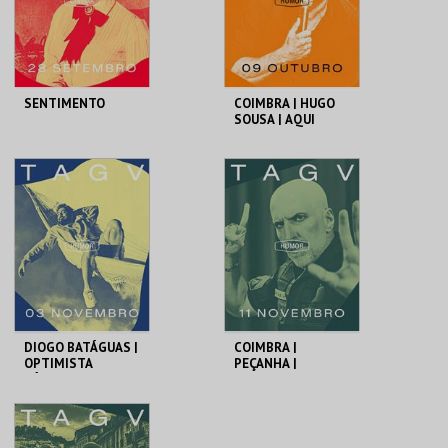
COMPRAR
COMPRAR
SENTIMENTO
COIMBRA | HUGO
SOUSA | AQUI
ENTRE NÓS
TAGV
TAGV
MAIS INFO
MAIS INFO
COMPRAR
COMPRAR
DIOGO BATÁGUAS |
COIMBRA |
OPTIMISTA
PEÇANHA |
CÉPTICO
PROTOCOLO DE
SEGURANÇA
TAGV
TAGV