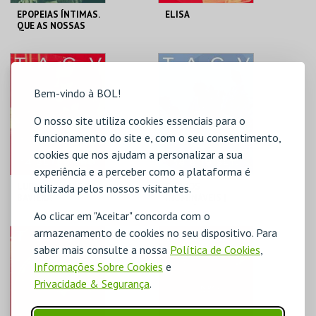
EPOPEIAS ÍNTIMAS.
ELISA
QUE AS NOSSAS
HISTÓRIAS SE
TORNEM
PAISAGENS ÉPICAS
TAGV
TAGV
Bem-vindo à BOL!
MAIS INFO
MAIS INFO
O nosso site utiliza cookies essenciais para o
COMPRAR
COMPRAR
funcionamento do site e, com o seu consentimento,
cookies que nos ajudam a personalizar a sua
experiência e a perceber como a plataforma é
LUDWIG — LUÍS DA
CORPOS
utilizada pelos nossos visitantes.
BAVIERA
INOMINÁVEIS |
ESPETÁCULO COM
Ao clicar em "Aceitar" concorda com o
AUDIODESCRIÇÃO
armazenamento de cookies no seu dispositivo. Para
INTEGRADA
TAGV
TAGV
saber mais consulte a nossa
Política de Cookies
,
Informações Sobre Cookies
e
MAIS INFO
MAIS INFO
Privacidade & Segurança
.
COMPRAR
COMPRAR