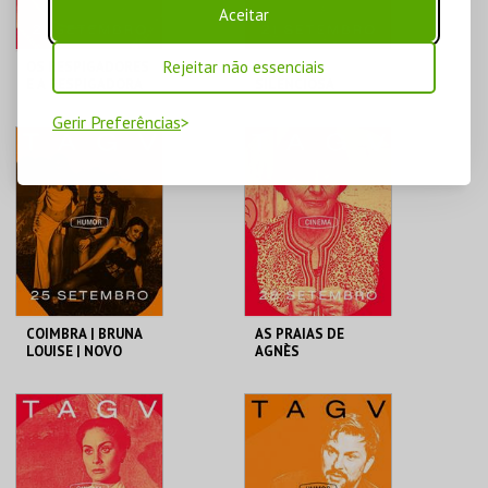
Aceitar
Rejeitar não essenciais
OS RESPIGADORES
A AMIGA
E A RESPIGADORA
SILENCIOSA
Gerir Preferências
TAGV
TAGV
MAIS INFO
MAIS INFO
COMPRAR
COMPRAR
COIMBRA | BRUNA
AS PRAIAS DE
LOUISE | NOVO
AGNÈS
SHOW
TAGV
TAGV
MAIS INFO
MAIS INFO