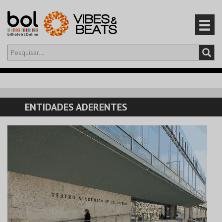
Olá,
iniciar sessão
PT
0
CARRINHO
ENTIDADES ADERENTES
EVENTOS
CARTÕES
PRODUTOS