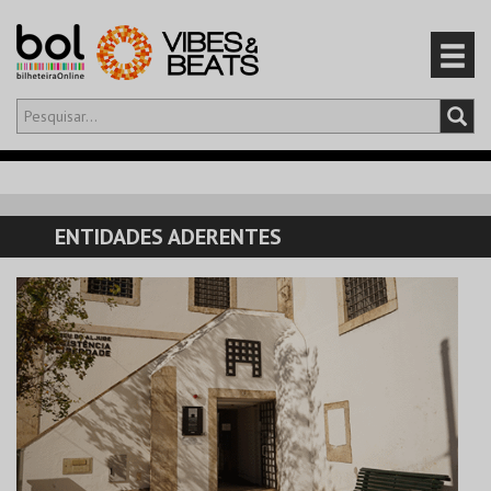
Olá,
iniciar sessão
PT
0
CARRINHO
ENTIDADES ADERENTES
EVENTOS
CARTÕES
PRODUTOS